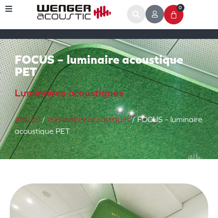
0
FOCUS – luminaire acoustique
PET
Luminaires acoustiques
Accueil
/
Luminaires acoustiques
/ FOCUS – luminaire
acoustique PET