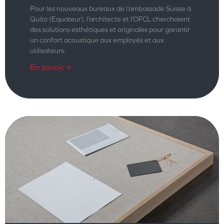
Pour les nouveaux bureaux de l’ambassade Suisse à
Quito (Equateur), l’architecte et l’OFCL cherchaient
des solutions esthétiques et originales pour garantir
un confort acoustique aux employés et aux
utilisateurs.
En savoir +