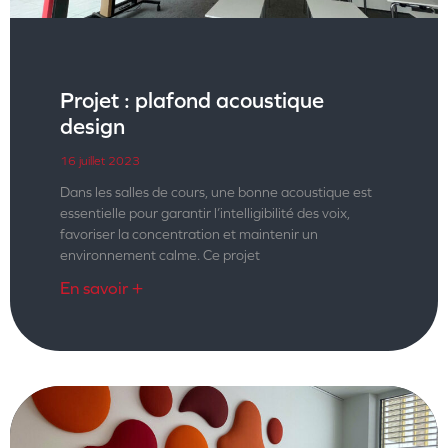
Projet : plafond acoustique
design
16 juillet 2023
Dans les salles de cours, une bonne acoustique est
essentielle pour garantir l’intelligibilité des voix,
favoriser la concentration et maintenir un
environnement calme. Ce projet
En savoir +