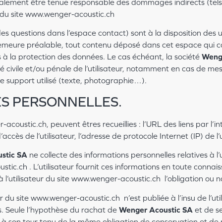
alement être tenue responsable des dommages indirects (tel
on du site www.wenger-acoustic.ch
des questions dans l’espace contact) sont à la disposition des u
emeure préalable, tout contenu déposé dans cet espace qui con
es à la protection des données. Le cas échéant, la société
Wenge
té civile et/ou pénale de l’utilisateur, notamment en cas de mes
e support utilisé (texte, photographie…).
ES PERSONNELLES.
r-acoustic.ch, peuvent êtres recueillies : l’URL des liens par l’
ccès de l’utilisateur, l’adresse de protocole Internet (IP) de l’u
stic SA
ne collecte des informations personnelles relatives à l’
tic.ch . L’utilisateur fournit ces informations en toute conn
é à l’utilisateur du site www.wenger-acoustic.ch l’obligation ou 
r du site www.wenger-acoustic.ch n’est publiée à l’insu de l’ut
s. Seule l’hypothèse du rachat de
Wenger Acoustic SA
et de se
t à son tour tenu de la même obligation de conservation et de 