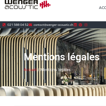
ACC
021 588 04 52
contact@wenger-acoustic.ch
Mentions légales
Accueil
/ Mentions légales