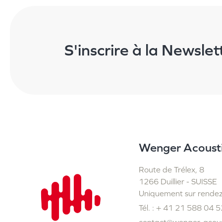
S'inscrire à la Newslet
Wenger Acoust
Route de Trélex, 8
1266 Duillier - SUISSE
Uniquement sur rende
Tél. : + 41 21 588 04 5
contact@wenger-acous