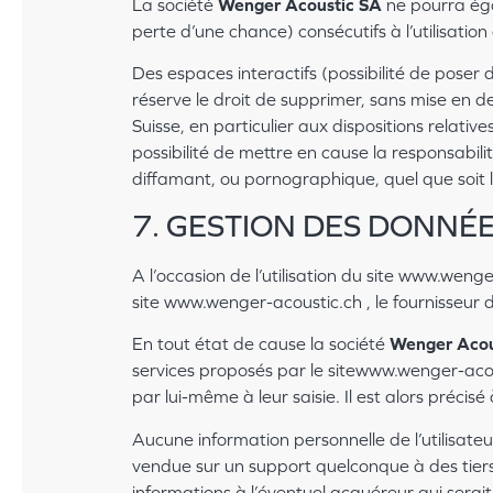
La société
Wenger Acoustic SA
ne pourra ég
perte d’une chance) consécutifs à l’utilisati
Des espaces interactifs (possibilité de poser 
réserve le droit de supprimer, sans mise en d
Suisse, en particulier aux dispositions relativ
possibilité de mettre en cause la responsabili
diffamant, ou pornographique, quel que soit l
7. GESTION DES DONNÉ
A l’occasion de l’utilisation du site www.wenge
site www.wenger-acoustic.ch , le fournisseur d’a
En tout état de cause la société
Wenger Acou
services proposés par le sitewww.wenger-acous
par lui-même à leur saisie. Il est alors précis
Aucune information personnelle de l’utilisateu
vendue sur un support quelconque à des tier
informations à l’éventuel acquéreur qui serai