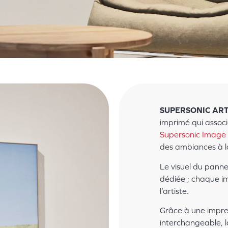
SUPERSONIC A
imprimé qui assoc
Supersonic Image
des ambiances à la
Le visuel du panne
dédiée ; chaque im
l’artiste.
Grâce à une impres
interchangeable, l