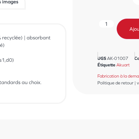
s images
Ajou
% recyclée) | absorbant
é)
UGS
AK-01007
Ca
-s1,d0)
Étiquette
Akuart
Fabrication à la dem
standards au choix.
Politique de retour | 