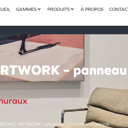
UEIL
GAMMES
PRODUITS
À PROPOS
CONTAC
TWORK – panneau 
muraux
RSONIC ARTWORK – panneau acoustique artistique