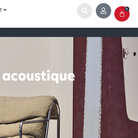
T
0
acoustique