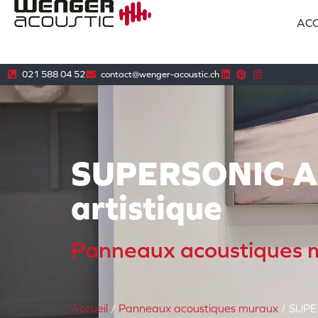
ACC
021 588 04 52
contact@wenger-acoustic.ch
SUPERSONIC AR
artistique
Panneaux acoustiques 
Accueil
/
Panneaux acoustiques muraux
/ SUPE