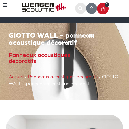
0
GIOTTO WALL – panneau
acoustique décoratif
Panneaux acoustiques
décoratifs
Accueil
/
Panneaux acoustiques décoratifs
/ GIOTTO
WALL – panneau acoustique décoratif